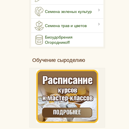
Семена зеленых культур
Семена трав и цветов
Биоудобрения
Огородникоff
Обучение сыроделию