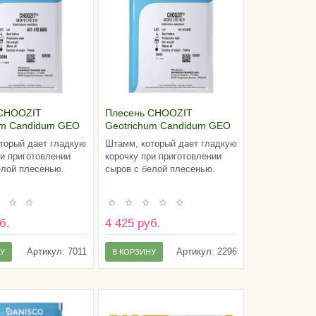
 CHOOZIT
Плесень CHOOZIT
um Candidum GEO
Geotrichum Candidum GEO
 D)
13 LYO 10 D
торый дает гладкую
Штамм, который дает гладкую
ри приготовлении
корочку при приготовлении
елой плесенью.
сыров с белой плесенью.
б.
4 425 руб.
Артикул:
7011
Артикул:
2296
НУ
В КОРЗИНУ