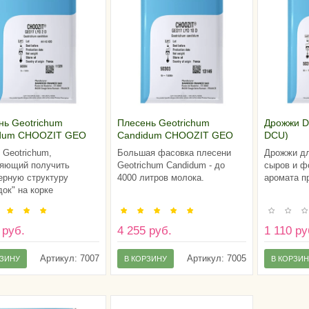
нь Geotrichum
Плесень Geotrichum
Дрожжи D
dum CHOOZIT GEO
Candidum CHOOZIT GEO
DCU)
 (2 D)
17 LYO (10 D)
Geotrichum,
Большая фасовка плесени
Дрожжи дл
яющий получить
Geotrichum Candidum - до
сыров и ф
ерную структуру
4000 литров молока.
аромата п
док" на корке
 руб.
4 255 руб.
1 110 ру
Артикул:
7007
Артикул:
7005
РЗИНУ
В КОРЗИНУ
В КОРЗИ