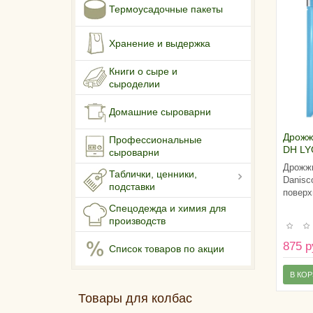
Термоусадочные пакеты
Хранение и выдержка
Книги о сыре и
сыроделии
Домашние сыроварни
Дрожж
Профессиональные
DH LY
сыроварни
Дрожжи
Таблички, ценники,
Danisc
подставки
поверх
Спецодежда и химия для
производств
875 р
Список товаров по акции
В КО
Товары для колбас