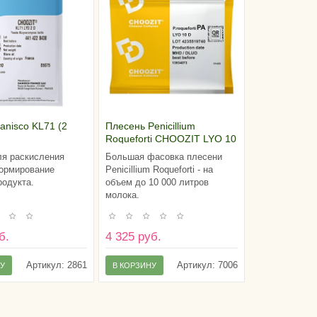
anisco KL71 (2
Плесень Penicillium
Roqueforti CHOOZIT LYO 10
D - подвид PA
я раскисления
Большая фасовка плесени
ормирование
Penicillium Roqueforti - на
родукта.
объем до 10 000 литров
молока.
б.
4 325 руб.
Артикул:
2861
Артикул:
7006
НУ
В КОРЗИНУ