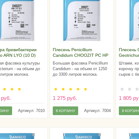
ура бревибактерии
Плесень Penicillium
Плесень
o ARN LYO (10 D)
Candidum CHOOZIT PC HP
Geotrich
6 LYO (10 D)
13 LYO (2
я фасовка культуры
Большая фасовка Penicillium
Штамм, ко
cterium - на объем до
Candidum - на объем от 1250
корочку п
 литров молока.
до 3300 литров молока.
сыров с б
 руб.
1 275 руб.
1 805 ру
Артикул:
7010
Артикул:
7004
РЗИНУ
В КОРЗИНУ
В КОРЗИ