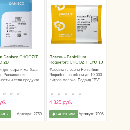
и Danisco CHOOZIT
Плесень Penicillium
O 2D
Roqueforti CHOOZIT LYO 10
D - подвид PV
 для сыра и колбасы
Фасовка плесени Penicillium
o. Раскисление
Roqueforti на объем до 10 000
ности и тела продукта.
литров молока. Подвид "PV"
уб.
4 325 руб.
Артикул:
2759
Артикул:
7008
РЗИНУ
РАСКУПИЛИ