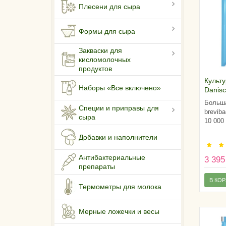
Плесени для сыра
Формы для сыра
Закваски для
кисломолочных
продуктов
Культ
Наборы «Все включено»
Danisc
Больша
Специи и приправы для
breviba
сыра
10 000
Добавки и наполнители
Антибактериальные
3 395
препараты
В КО
Термометры для молока
Мерные ложечки и весы