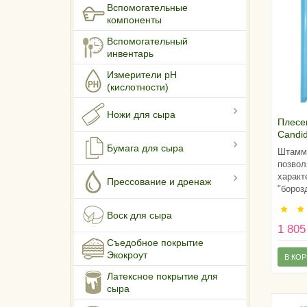
Вспомогательные
компоненты
Вспомогательный
инвентарь
Измерители pH
(кислотности)
Ножи для сыра
Плесе
Candi
17 LYO
Бумага для сыра
Штамм 
позвол
характ
Прессование и дренаж
"бороз
Воск для сыра
1 805
Съедобное покрытие
Экокроут
В КО
Латексное покрытие для
сыра