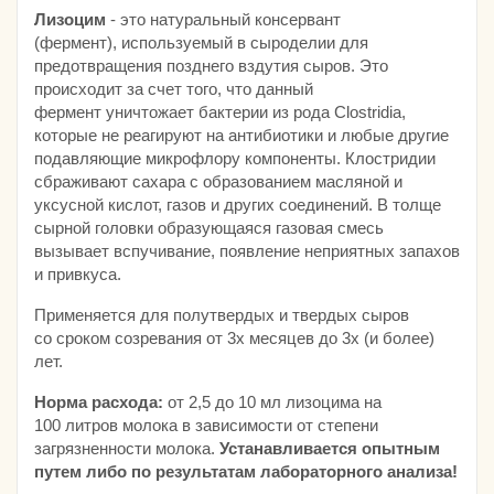
Лизоцим
- это натуральный консервант
(фермент), используемый в сыроделии для
предотвращения позднего вздутия сыров. Это
происходит за счет того, что данный
фермент уничтожает бактерии из рода Clostridia,
которые не реагируют на антибиотики и любые другие
подавляющие микрофлору компоненты. Клостридии
сбраживают сахара с образованием масляной и
уксусной кислот, газов и других соединений. В толще
сырной головки образующаяся газовая смесь
вызывает вспучивание, появление неприятных запахов
и привкуса.
Применяется для полутвердых и твердых сыров
со сроком созревания от 3х месяцев до 3х (и более)
лет.
Норма расхода:
от 2,5 до 10 мл лизоцима на
100 литров молока в зависимости от степени
загрязненности молока.
Устанавливается опытным
путем либо по результатам лабораторного анализа!