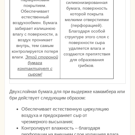
силиконизированная
покрытием.
бумага, поверхность
Обеспечивает
которой покрыта
естественный
мелкими отверстиями
воздухообмен. Бумага
(перфорацией).
забирает излишнюю
Благодаря особой
влагу с поверхности, а
структуре этого слоя с
воздух проникает
поверхности сыра
внутрь, тем самым
удаляется влага и
контролируется потеря
создаются препятствия
влаги.
Этой стороной
для образования
бумага
грибков.
контактирует с
сыром!
Двухслойная бумага для при выдержке камамбера или
бри действует следующим образом:
Обеспечивает естественную циркуляцию
воздуха и предохраняет сыр от
чрезмерного высыхания;
Контролирует влажность – благодаря
перфорации на внешнем слое излишняя влага