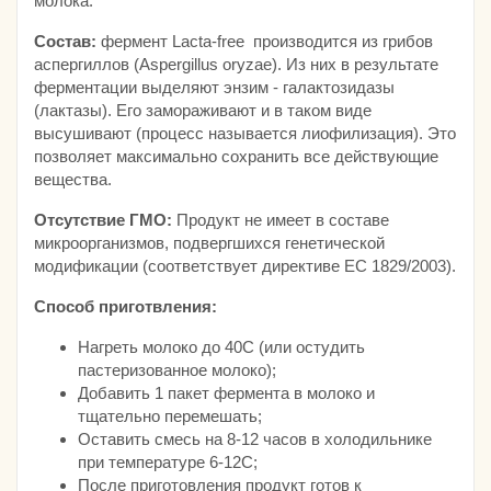
молока.
Состав:
фермент Lacta-free производится из грибов
аспергиллов (Aspergillus oryzae). Из них в результате
ферментации выделяют энзим - галактозидазы
(лактазы). Его замораживают и в таком виде
высушивают (процесс называется лиофилизация). Это
позволяет максимально сохранить все действующие
вещества.
Отсутствие ГМО:
Продукт не имеет в составе
микроорганизмов, подвергшихся генетической
модификации (соответствует директиве ЕС 1829/2003).
Способ приготвления:
Нагреть молоко до 40С (или остудить
пастеризованное молоко);
Добавить 1 пакет фермента в молоко и
тщательно перемешать;
Оставить смесь на 8-12 часов в холодильнике
при температуре 6-12С;
После приготовления продукт готов к