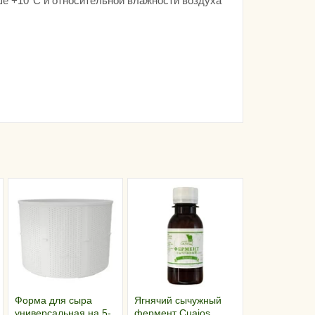
ыше +10°С и относительной влажности воздуха
Форма для сыра
Ягнячий сычужный
универсальная на 5-
фермент Cuajos