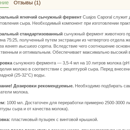
ние
Отзывы (1)
ральный ягнячий сычужный фермент
Cuajos Caporal служит 
отовления сыра. Необходимый компонент при изготовлении прак
ральный стандартизованный
сычужный фермент животного пр
на 75:25, полученный путем экстракции из четвертого отдела ж
га ягнят высшего сорта
. Вследствие чего соотношение основн
ственным и оптимальным. Обеспечивает максимально высокий в
ровка
сычужного фермента — 3,5-4 мл на 10 литров молока (pH 
делия молоко в соответствии с рецептурой сыра. Перед внесен
адной (25-32°С) воды.
ание! Дозировки рекомендуемые.
Необходимо подбирать сам
затели молока.
м:
1000 мл. Достаточен для переработки примерно 2500-3000 ли
туры сыра и от качества молока).
овка:
пластиковый пузырек с винтовой крышкой.