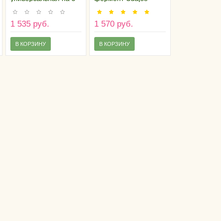
7 килограмм
Caporal 140 мл,
Испания
1 535 руб.
1 570 руб.
В КОРЗИНУ
В КОРЗИНУ