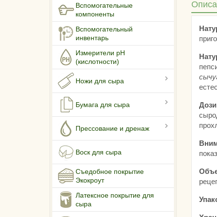
Описа
Вспомогательные
компоненты
Нату
Вспомогательный
инвентарь
приг
Измерители pH
Нату
(кислотности)
пепси
сычу
Ножи для сыра
есте
Бумага для сыра
Дози
сыро
прохл
Прессование и дренаж
Вним
Воск для сыра
пока
Объе
Съедобное покрытие
Экокроут
рецеп
Латексное покрытие для
Упак
сыра