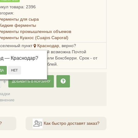
икул товара: 2396
егория:
Ферменты для сыра
Жидкие ферменты
Ферменты промышленных объемов
ерменты Куахос (Cuajos Caporal)
аселенный пункт
Краснодар
, верно?
ка в Краснодарский край возможна Почтой
од —
, СДЭКом, Пятерочкой или Боксберри. Срок - от
Краснодар
?
й, стоимость - от 178 рублей.
ДОБАВИТЬ В КОРЗИНУ
ладки
авнение
?
Как быстро доставят заказ?