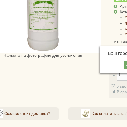
Арт
Кат
Ф
Ваш н
Достав
Ваш гор
России
Нажмите на фотографию для увеличения
4х дне
В зак
В ср
Сколько стоит доставка?
Как оплатить заказ