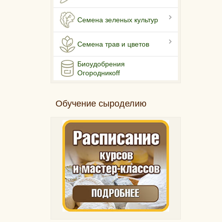
Семена зеленых культур
Семена трав и цветов
Биоудобрения
Огородникоff
Обучение сыроделию