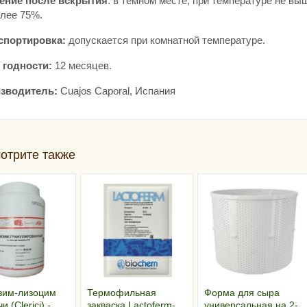
ение после вскрытия
: в темном месте, при температуре не в
олее 75%.
спортировка:
допускается при комнатной температуре.
 годности:
12 месяцев.
зводитель:
Cuajos Caporal, Испания
отрите также
зим-лизоцим
Термофильная
Форма для сыра
 (Clerici) -
закваска Lactoferm-
универсальная на 2-