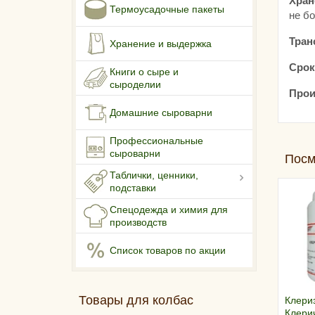
Хран
Термоусадочные пакеты
не б
Тран
Хранение и выдержка
Срок
Книги о сыре и
сыроделии
Прои
Домашние сыроварни
Профессиональные
сыроварни
Посм
Таблички, ценники,
подставки
Спецодежда и химия для
производств
Список товаров по акции
Товары для колбас
Клери
Клеричи