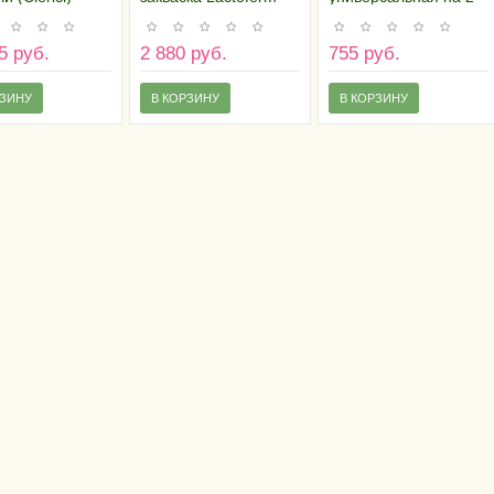
1 кг
Biochem SLBH 20U
2,5 килограмма
(на 5 тонн)
5 руб.
2 880 руб.
755 руб.
РЗИНУ
В КОРЗИНУ
В КОРЗИНУ