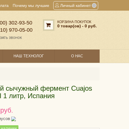
плата
Почему мы лучшие
Личный кабинет
00) 302‑93‑50
КОРЗИНА ПОКУПОК
0 товар(ов) - 0 руб.
910) 970‑05‑00
ЗАТЬ ЗВОНОК
НАШ ТЕХНОЛОГ
О НАС
й сычужный фермент Cuajos
l 1 литр, Испания
 руб.
нусов
в наличии